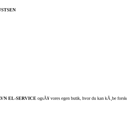
USTSEN
AVN EL-SERVICE
ogsÃ¥ vores egen butik, hvor du kan kÃ¸be forskell