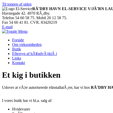
Til toppen af siden
RÃ˜DBY HAVN EL-SERVICE V/JÃ˜RN LA
Havnegade 42. 4970 RÃ¸dby.
Telefon 54 60 58 75. Mobil 20 12 58 75.
Fax 54 60 41 81. CVR. 83420219
E-mail
Forside
Om virksomheden
Butik
Eftersyn af hÃ¥ndvÃ¦rktÃ¸j
Links
Kontakt
Et kig i butikken
Udover at vÃ¦re autoriserede elinstallatÃ¸rer, har vi hos
RÃ˜DBY H
I vores butik har vi bl.a. salg af:
Hvidevarer