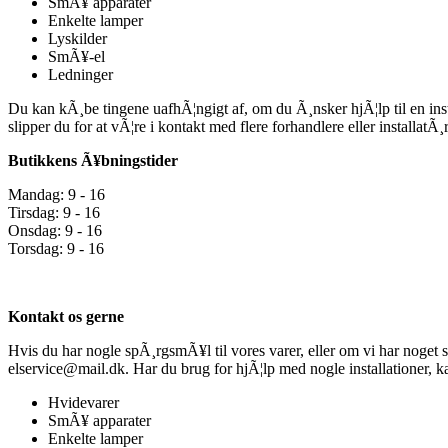
SmÃ¥ apparater
Enkelte lamper
Lyskilder
SmÃ¥-el
Ledninger
Du kan kÃ¸be tingene uafhÃ¦ngigt af, om du Ã¸nsker hjÃ¦lp til en inst
slipper du for at vÃ¦re i kontakt med flere forhandlere eller installatÃ
Butikkens Ã¥bningstider
Mandag: 9 - 16
Tirsdag: 9 - 16
Onsdag: 9 - 16
Torsdag: 9 - 16
Kontakt os gerne
Hvis du har nogle spÃ¸rgsmÃ¥l til vores varer, eller om vi har noget 
elservice@mail.dk. Har du brug for hjÃ¦lp med nogle installationer,
Hvidevarer
SmÃ¥ apparater
Enkelte lamper