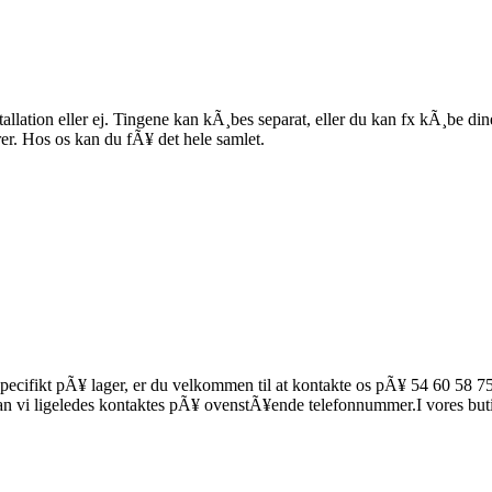
allation eller ej. Tingene kan kÃ¸bes separat, eller du kan fx kÃ¸be di
¸rer. Hos os kan du fÃ¥ det hele samlet.
specifikt pÃ¥ lager, er du velkommen til at kontakte os pÃ¥ 54 60 58 75
 kan vi ligeledes kontaktes pÃ¥ ovenstÃ¥ende telefonnummer.
I vores but